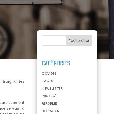
CATÉGORIES
COVID19
L'ACTU
ontraignantes
NEWSLETTER
PROTEC'
 durcissement
RÉFORME
nce servant à
RETRAITES