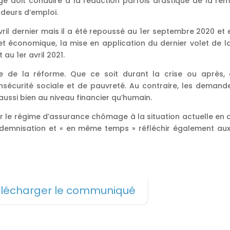
ge doit conduire à la réduction parfois drastique de la ré
ndeurs d’emploi.
vril dernier mais il a été repoussé au 1er septembre 2020 et 
e et économique, la mise en application du dernier volet de 
 au 1er avril 2021.
e de la réforme. Que ce soit durant la crise ou après,
nsécurité sociale et de pauvreté. Au contraire, les demand
aussi bien au niveau financier qu’humain.
ter le régime d’assurance chômage à la situation actuelle en 
indemnisation et « en même temps » réfléchir également au
lécharger le communiqué