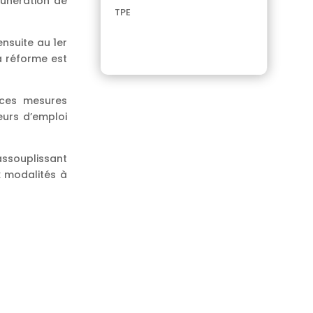
munération de
TPE
ensuite au 1er
la réforme est
 ces mesures
eurs d’emploi
assouplissant
x modalités à